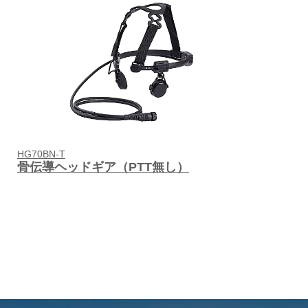
HG70BN-T
骨伝導ヘッドギア（PTT無し）